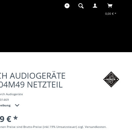
0,00 € *
H AUDIOGERÄTE
04M49 NETZTEIL
rch Audiogeräte
001469
reibung
9 € *
nen Preise sind Brutto-Preise (inkl.19% Umsatzsteuer) zzgl. Versandkosten.