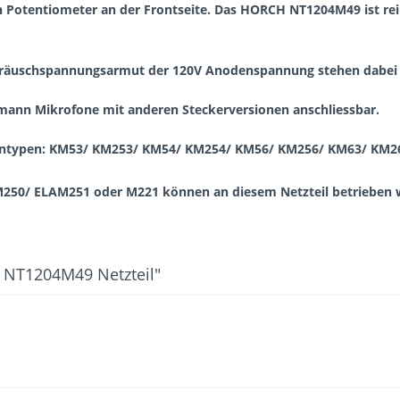
in Potentiometer an der Frontseite.
Das HORCH NT1204M49 ist rein
Geräuschspannungsarmut der 120V Anodenspannung stehen dabei
umann Mikrofone mit anderen Steckerversionen anschliessbar.
brantypen: KM53/ KM253/ KM54/ KM254/ KM56/ KM256/ KM63/ KM
250/ ELAM251 oder M221 können an diesem Netzteil betrieben 
 NT1204M49 Netzteil"