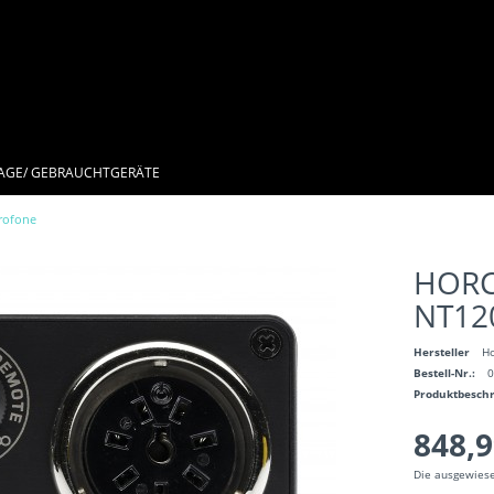
AGE/ GEBRAUCHTGERÄTE
krofone
HORC
NT12
Hersteller
Ho
Bestell-Nr.:
Produktbesch
848,9
Die ausgewiese