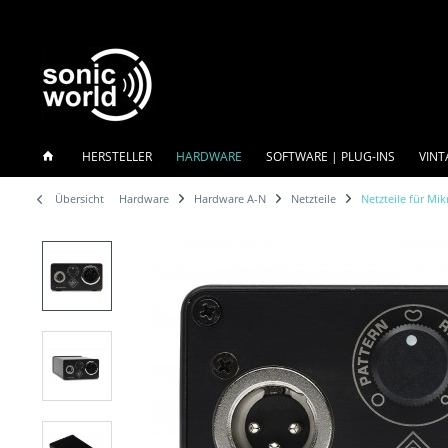
HERSTELLER
HARDWARE
SOFTWARE | PLUG-INS
VINT
Übersicht
Hardware
Hardware A-N
Netzteile
Netzteile für Mi