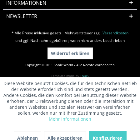
INFORMATIONEN
NEWSLETTER
* Alle Preise inklusive gesetzl. Mehrwertsteuer zzgl.
Versandkosten
und ggf. Nachnahmegebühren, wenn nicht anders beschrieben
Widerruf erklären
Copyright © 2011 Sonic World - Alle Rechte vorbehalten.
Template made by
TAB10
Diese Website benutzt Cookies, die für den technischen Betrieb
der Website erforderlich sind und stets gesetzt werden.
Andere Cookies, die den Komfort bei Benutzung dieser Website
erhöhen, der Direktwerbung dienen oder die Interaktion mit
anderen Websites und sozialen Netzwerken vereinfachen
sollen, werden nur mit Ihrer Zustimmung gesetzt.
Mehr Informationen
Ablehnen
Alle akzeptieren
Konfigurieren