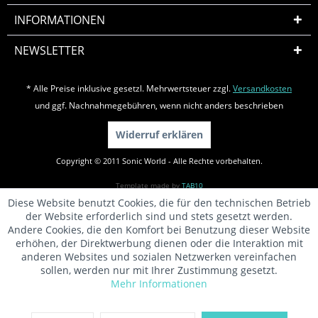
INFORMATIONEN
NEWSLETTER
* Alle Preise inklusive gesetzl. Mehrwertsteuer zzgl.
Versandkosten
und ggf. Nachnahmegebühren, wenn nicht anders beschrieben
Widerruf erklären
Copyright © 2011 Sonic World - Alle Rechte vorbehalten.
Template made by
TAB10
Diese Website benutzt Cookies, die für den technischen Betrieb
der Website erforderlich sind und stets gesetzt werden.
Andere Cookies, die den Komfort bei Benutzung dieser Website
erhöhen, der Direktwerbung dienen oder die Interaktion mit
anderen Websites und sozialen Netzwerken vereinfachen
sollen, werden nur mit Ihrer Zustimmung gesetzt.
Mehr Informationen